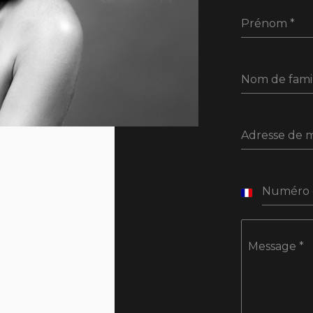
Prénom
*
Nom de fami
Adresse de 
Numéro 
France
+33
Message
*