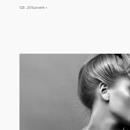
1
2
3
…
20
Suivant »