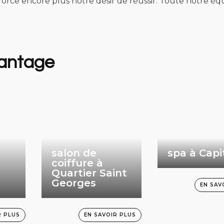
orce encore plus notre désir de réussir. Toute notre équi
vantage
salon de
spa à Capi
coiffure à
Quartier Saint
Georges
EN SAV
R PLUS
EN SAVOIR PLUS