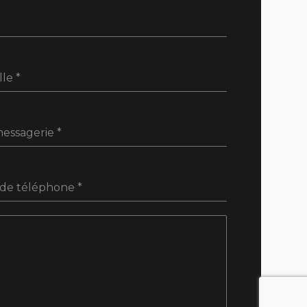
lle
*
messagerie
*
de téléphone
*