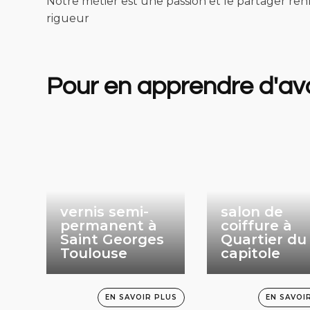
Notre métier est une passion et le partager renf
rigueur
Pour en apprendre d'a
vernis semi-
salon de
permanent à
coiffure à
Saint Georges
Quartier du
Toulouse
capitole
EN SAVOIR PLUS
EN SAVOI