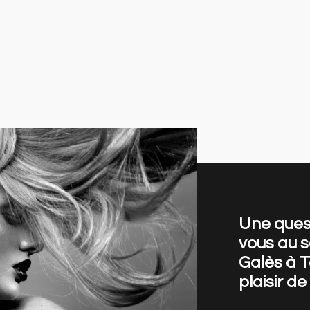
Une ques
vous au s
Galès à T
plaisir d