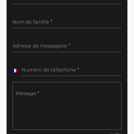
Nom de famille
*
Adresse de messagerie
*
Numéro de téléphone
*
France
+33
Message
*
0 / 180