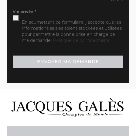
Vie privée
*
En soumettant ce formulaire, j'accepte que les
informations saisies soient stockées et utilisées
pour permettre la bonne prise en charge de
ma demande.
Politique de confidentialité
.
ENVOYER MA DEMANDE