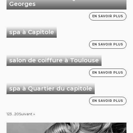
Georges
EN SAVOIR PLUS
spa à Capitole
EN SAVOIR PLUS
salon de coiffure à Toulouse
EN SAVOIR PLUS
spa à Quartier du capitole
EN SAVOIR PLUS
1
2
3
…
20
Suivant »