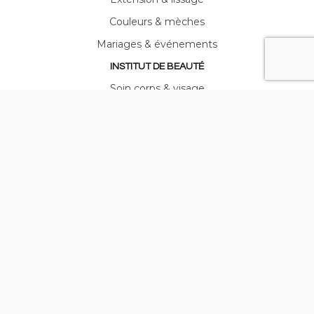
Couleurs & mèches
Mariages & événements
INSTITUT DE BEAUTÉ
Soin corps & visage
Hammam & Spa
Soins LPG
Maquillage & mise en beauté
Manucure & pose de vernis
© Jacques Galès - Réalisation ARPEGA -
Mentions légales
-
Politique de confidentialité