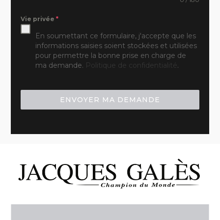
Vie privée
*
En soumettant ce formulaire, j'accepte que les
informations saisies soient stockées et utilisées
pour permettre la bonne prise en charge de
ma demande.
Politique de confidentialité
.
ENVOYER MA DEMANDE