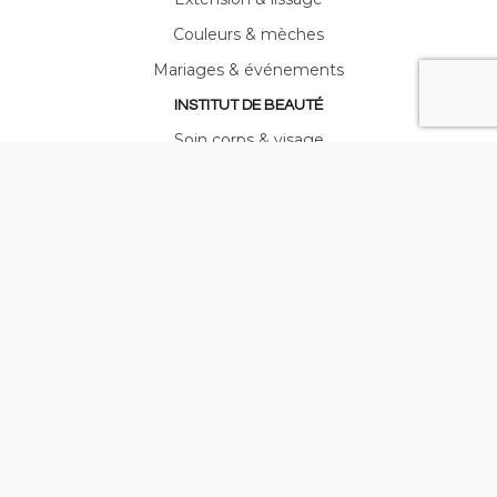
Couleurs & mèches
Mariages & événements
INSTITUT DE BEAUTÉ
Soin corps & visage
Hammam & Spa
Soins LPG
Maquillage & mise en beauté
Manucure & pose de vernis
© Jacques Galès - Réalisation ARPEGA -
Mentions légales
-
Politique de confidentialité