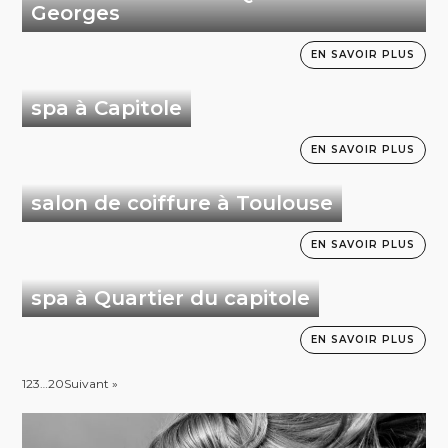
Georges
EN SAVOIR PLUS
spa à Capitole
EN SAVOIR PLUS
salon de coiffure à Toulouse
EN SAVOIR PLUS
spa à Quartier du capitole
EN SAVOIR PLUS
1
2
3
…
20
Suivant »