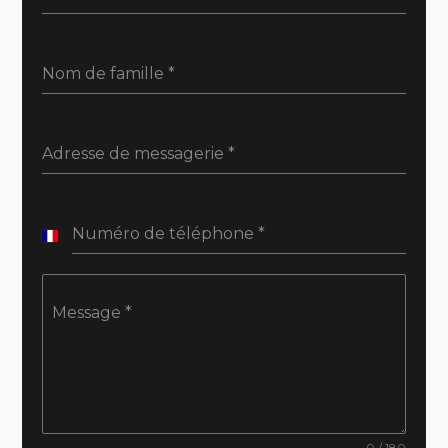
Nom de famille
*
Adresse de messagerie
*
Numéro de téléphone
*
France
+33
Message
*
0 / 180