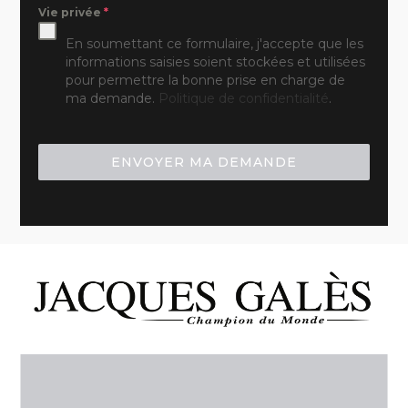
Vie privée
*
En soumettant ce formulaire, j'accepte que les
informations saisies soient stockées et utilisées
pour permettre la bonne prise en charge de
ma demande.
Politique de confidentialité
.
ENVOYER MA DEMANDE