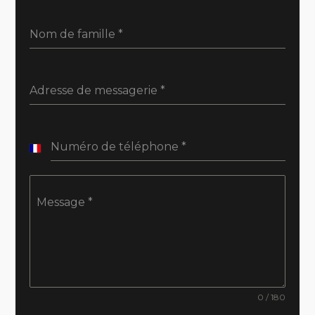
Nom de famille
*
Adresse de messagerie
*
Numéro de téléphone
*
France
+33
Message
*
0 / 180