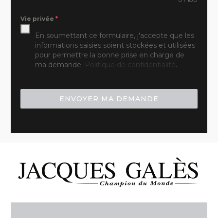
Vie privée
*
En soumettant ce formulaire, j'accepte que les
informations saisies soient stockées et utilisées
pour permettre la bonne prise en charge de
ma demande.
Politique de confidentialité
.
ENVOYER MA DEMANDE