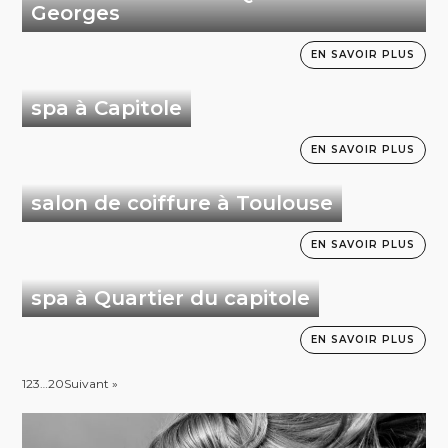
Georges
EN SAVOIR PLUS
spa à Capitole
EN SAVOIR PLUS
salon de coiffure à Toulouse
EN SAVOIR PLUS
spa à Quartier du capitole
EN SAVOIR PLUS
1
2
3
…
20
Suivant »