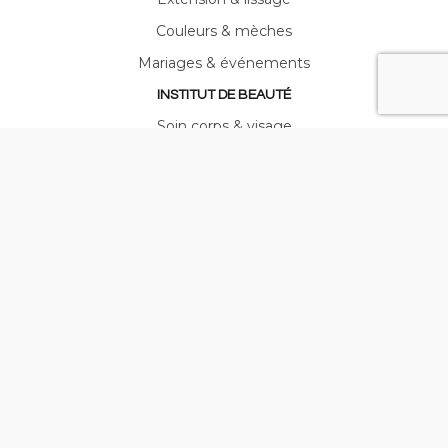
Couleurs & mèches
Mariages & événements
INSTITUT DE BEAUTÉ
Soin corps & visage
Hammam & Spa
Soins LPG
Maquillage & mise en beauté
Manucure & pose de vernis
© Jacques Galès - Réalisation ARPEGA -
Mentions légales
-
Politique de confidentialité