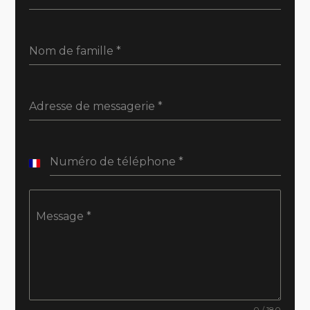
Nom de famille
*
Adresse de messagerie
*
Numéro de téléphone
*
France
+33
Message
*
0 / 180